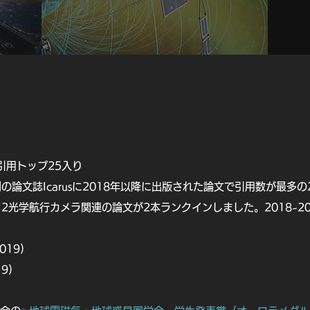
の引用トップ25入り
の論文誌Icarusに2018年以降に出版された論文で引用数が最多
光学航行カメラ関連の論文が2本ランクインしました。2018~2021
2019)
19)