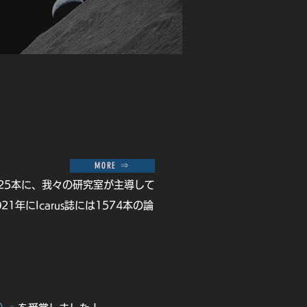
MORE ⇒
の25本に、我々の研究室が主導して
年にIcarus誌には1574本の論