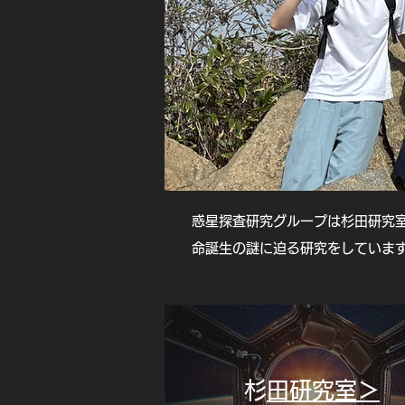
惑星探査研究グループは杉田研究
命誕生の謎に迫る研究をしていま
​
杉田研究室＞