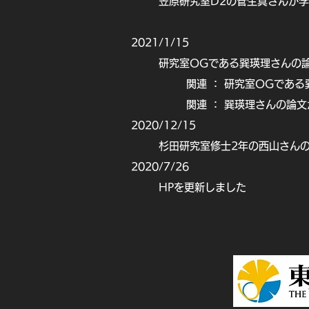
笠原研究室D2の菅生真さんが
2021/1/15
研究室OGである
巽
瑛理
さんの論
関連 ： 研究室OGであ
関連 ： 巽瑛理さんの論文がN
2020/12/15
杉田研究室修士2年の西山さんの論
2020/7/26
​HPを更新しました